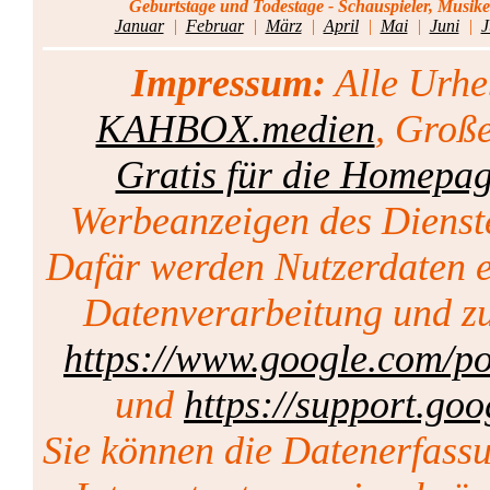
Geburtstage und Todestage - Schauspieler, Musike
Januar
|
Februar
|
März
|
April
|
Mai
|
Juni
|
J
Impressum:
Alle Urhe
KAHBOX.medien
, Groß
Gratis für die Homepa
Werbeanzeigen des Dienst
Dafär werden Nutzerdaten er
Datenverarbeitung und zu
https://www.google.com/pol
und
https://support.go
Sie können die Datenerfass